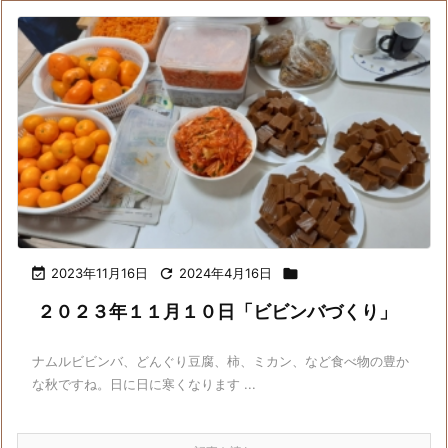

2023年11月16日

2024年4月16日

２０２３年１１月１０日「ビビンバづくり」
ナムルビビンバ、どんぐり豆腐、柿、ミカン、など食べ物の豊か
な秋ですね。日に日に寒くなります ...