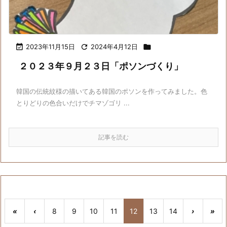

2023年11月15日

2024年4月12日

２０２３年９月２３日「ポソンづくり」
韓国の伝統紋様の描いてある韓国のポソンを作ってみました。色
とりどりの色合いだけでチマゾゴリ ...
記事を読む
«
‹
8
9
10
11
12
13
14
›
»