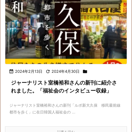

2024年2月13日

2024年4月30日

ジャーナリスト室橋裕和さんの新刊に紹介さ
れました。「福祉会のインタビュー収録」
ジャーナリスト室橋裕和さんの新刊「ルポ新大久保 移民最前線
都市を歩く」に在日韓国人福祉会の ...
記事を読む