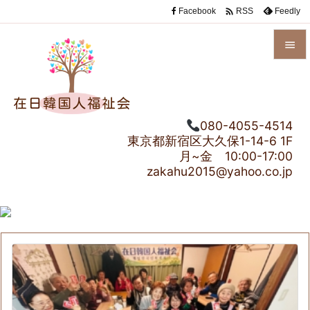

Facebook
Feedly
RSS


メニュ

080-4055-4514
サイド
東京都新宿区大久保1-14-6 1F

月~金 10:00-17:00
前へ
zakahu2015@yahoo.co.jp

次へ

検索