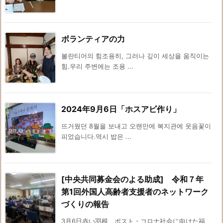
ボランティアの力
볼란티어의 힘조용히, 그러나 깊이 세상을 움직이는
힘.우리 주변에는 조용 ...
2024年9月6日「ホスアビ作り」
뜨거웠던 8월을 보내고 오랜만에 복지관에 웃음꽃이
피었습니다.역시 밥은 ...
[中央共同募金会のよる助成] 令和７年
第1回外国人高齢者支援者のネットワーク
づくりの報告
3月6日赤い羽根 ポスト・コロナ社会に向けた福