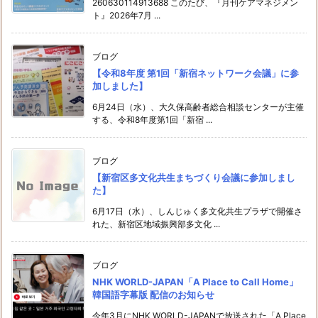
260630114913688 このたび、『月刊ケアマネジメン
ト』2026年7月 ...
ブログ
【令和8年度 第1回「新宿ネットワーク会議」に参
加しました】
6月24日（水）、大久保高齢者総合相談センターが主催
する、令和8年度第1回「新宿 ...
ブログ
【新宿区多文化共生まちづくり会議に参加しまし
た】
6月17日（水）、しんじゅく多文化共生プラザで開催さ
れた、新宿区地域振興部多文化 ...
ブログ
NHK WORLD-JAPAN「A Place to Call Home」
韓国語字幕版 配信のお知らせ
今年3月にNHK WORLD-JAPANで放送された「A Place