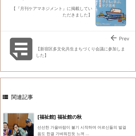
【『月刊ケアマネジメント』に掲載してい
ただきました】


Prev
【新宿区多文化共生まちづくり会議に参加しま
した】

関連記事
[福祉館] 福祉館の秋
선선한 가을바람이 불기 시작하며 어르신들의 발걸
음도 한결 가벼워진듯 느껴 ...