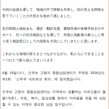
今回の会議を通して、地域の中で情報を共有し、顔の見える関係を
育てていくことの大切さを改めて感じました。
在日韓国人福祉会も、通訳・翻訳支援、書類作成や各種手続きのサ
ポート、日々の生活相談などを通して、外国人高齢者の暮らしに寄
り添う相談窓口としての役割を大切にしていきたいと思います。
これからも地域の皆さまとつながりながら、私たちにできることを
一つひとつ取り組んでまいります。
6월 24일(수), 오쿠보 고령자 종합상담센터가 주최한 2026년도 
제1회 「신주쿠 네트워크 회의」에 참석했습니다.
오쿠보 고령자 종합상담센터는 지역에서 생활하는 어르신들이 돌
봄(개호), 의료, 복지, 일상생활 등에서 어려움을 겪을 때 상담
할 수 있는 지역의 중요한 상담 창구입니다.