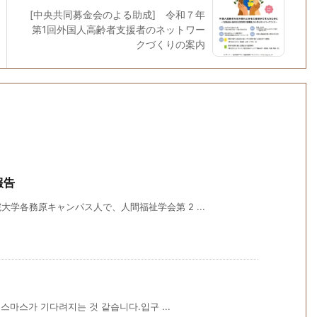
[中央共同募金会のよる助成] 令和７年
第1回外国人高齢者支援者のネットワー
クづくりの案内
報告
学各務原キャンパス人で、人間福祉学会第 2 ...
마스가 기다려지는 것 같습니다.입구 ...