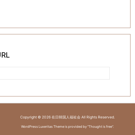
RL
Copyright ©
2026
在日韓国人福祉会
All Rights Reserved.
WordPress Luxeritas Theme is provided by "
Thought is free
".