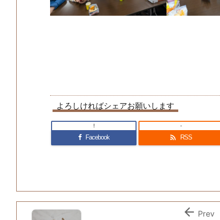
よろしければシェアお願いします
!
-

Facebook
RSS

Prev