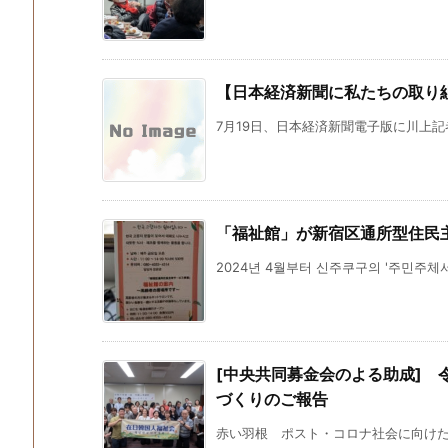
【日本経済新聞に私たちの取り
7月19日、日本経済新聞電子版に川上記
「福祉館」が新宿区通所型住民
2024년 4월부터 신주쿠구의 '주민주체
[中央共同募金会のよる助成] 
づくりのご報告
赤い羽根 ポスト・コロナ社会に向けた福