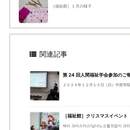
［福祉館］１月の様子

関連記事
第 24 回人間福祉学会参加のご
２０２４年１２月１５日（日）中部学院大
［福祉館］クリスマスイベント
메리 크리스마스!남녀노소할것없이 크리스