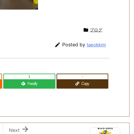

ブログ

Posted by
taeokkim
1
-
Feedly
Copy

Next